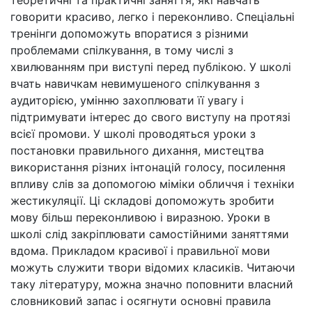
теоретичні та практичні заняття, які навчать
говорити красиво, легко і переконливо. Спеціальні
тренінги допоможуть впоратися з різними
проблемами спілкування, в тому числі з
хвилюванням при виступі перед публікою. У школі
вчать навичкам невимушеного спілкування з
аудиторією, умінню захоплювати її увагу і
підтримувати інтерес до свого виступу на протязі
всієї промови. У школі проводяться уроки з
постановки правильного дихання, мистецтва
використання різних інтонацій голосу, посилення
впливу слів за допомогою міміки обличчя і техніки
жестикуляції. Ці складові допоможуть зробити
мову більш переконливою і виразною. Уроки в
школі слід закріплювати самостійними заняттями
вдома. Прикладом красивої і правильної мови
можуть служити твори відомих класиків. Читаючи
таку літературу, можна значно поповнити власний
словниковий запас і осягнути основні правила