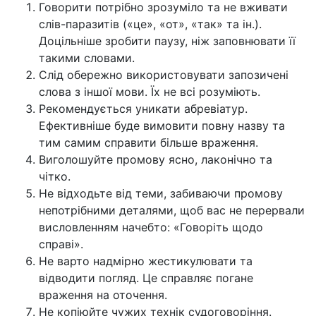
Говорити потрібно зрозуміло та не вживати
слів-паразитів («це», «от», «так» та ін.).
Доцільніше зробити паузу, ніж заповнювати її
такими словами.
Слід обережно використовувати запозичені
слова з іншої мови. Їх не всі розуміють.
Рекомендується уникати абревіатур.
Ефективніше буде вимовити повну назву та
тим самим справити більше враження.
Виголошуйте промову ясно, лаконічно та
чітко.
Не відходьте від теми, забиваючи промову
непотрібними деталями, щоб вас не перервали
висловленням начебто: «Говоріть щодо
справі».
Не варто надмірно жестикулювати та
відводити погляд. Це справляє погане
враження на оточення.
Не копіюйте чужих технік судоговоріння.