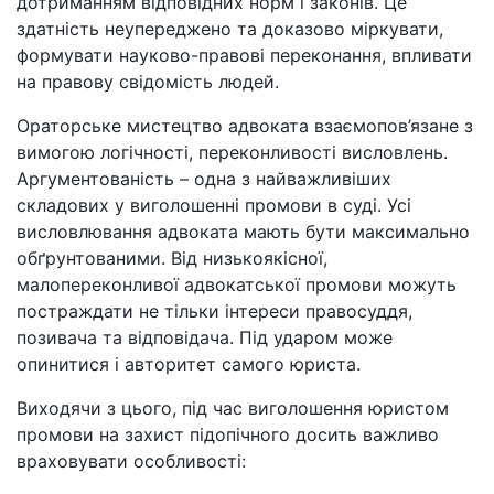
дотриманням відповідних норм і законів. Це
здатність неупереджено та доказово міркувати,
формувати науково-правові переконання, впливати
на правову свідомість людей.
Ораторське мистецтво адвоката взаємопов’язане з
вимогою логічності, переконливості висловлень.
Аргументованість – одна з найважливіших
складових у виголошенні промови в суді. Усі
висловлювання адвоката мають бути максимально
обґрунтованими. Від низькоякісної,
малопереконливої адвокатської промови можуть
постраждати не тільки інтереси правосуддя,
позивача та відповідача. Під ударом може
опинитися і авторитет самого юриста.
Виходячи з цього, під час виголошення юристом
промови на захист підопічного досить важливо
враховувати особливості: