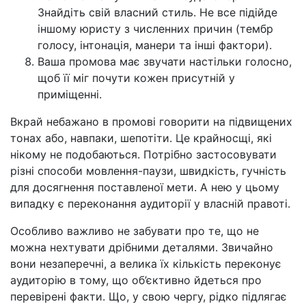
Знайдіть свій власний стиль. Не все підійде
іншому юристу з численних причин (тембр
голосу, інтонація, манери та інші фактори).
Ваша промова має звучати настільки голосно,
щоб її міг почути кожен присутній у
приміщенні.
Вкрай небажано в промові говорити на підвищених
тонах або, навпаки, шепотіти. Це крайносщі, які
нікому не подобаються. Потрібно застосовувати
різні способи мовлення-паузи, швидкість, гучність
для досягнення поставленої мети. А нею у цьому
випадку є переконання аудиторії у власній правоті.
Особливо важливо не забувати про те, що не
можна нехтувати дрібними деталями. Звичайно
вони незаперечні, а велика їх кількість переконує
аудиторію в тому, що об’єктивно йдеться про
перевірені факти. Що, у свою чергу, рідко підлягає