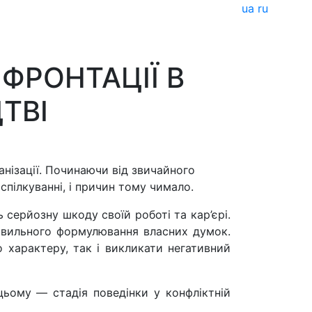
ua
ru
НФРОНТАЦІЇ В
ТВІ
нізації. Починаючи від звичайного
пілкуванні, і причин тому чимало.
 серйозну шкоду своїй роботі та кар’єрі.
равильного формулювання власних думок.
о характеру, так і викликати негативний
цьому — стадія поведінки у конфліктній