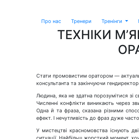
Про нас
Тренери
Тренiнги
ТЕХНІКИ М’Я
ОР
Стати промовистим оратором — актуальне
консультанта та закінчуючи гендиректор
Людина, яка не здатна порозумітися зі с
Численні конфлікти виникають через зв
Одна й та фраза, сказана різними спосо
ефект. І нечутливість до фраз дуже час
У мистецтві красномовства існують дві
ситуації. Найбільш жорсткий момент, хоч