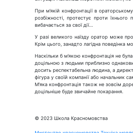
При м’якій конфронтації в ораторському
розбіжності, протестує проти їхнього
вибачається за свої дії…
У разі великого наїзду оратор може про
Крім цього, занадто лагідна поведінка м
Наскільки б м’якою конфронтація не була
доцільною з людьми приблизно однаковим
досить респектабельна людина, а директо
фігура у своїй компанії або начальник са
М’яка конфронтація також не зовсім доре
доцільніше буде звичайне покарання.
© 2023 Школа Красномовства
Мистецтво красномовства
Техніка мовл