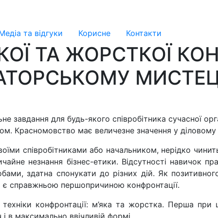
Медіа та відгуки
Корисне
Контакти
КОЇ ТА ЖОРСТКОЇ КО
АТОРСЬКОМУ МИСТЕЦ
 завдання для будь-якого співробітника сучасної орга
ом. Красномовство має величезне значення у діловому с
воїми співробітниками або начальником, нерідко чинить
ичайне незнання бізнес-етики. Відсутності навичок п
бами, здатна спонукати до різних дій. Як позитивног
то є справжньою першопричиною конфронтації.
 техніки конфронтації: м’яка та жорстка. Перша при 
 і в максимально ввічливій формі.