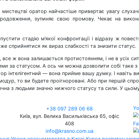
 мистецтві оратор найчастіше привертає увагу слухач
 продовження, зупиняє свою промову. Чекає на викона
пустити стадію м’якої конфронтації і відразу ж пове
оже сприйнятися як вираз слабкості та знизити статус.
, все ж вона залишається протистоянням, і не в усіх си
и за статусом. А ось чи можна дозволити собі таке з
р інтелігентний — вона прийме вашу думку. І навіть в
модур, то ви будете проігноровані. Або при першій спроб
чна з людьми значно нижчого статусу та сили. У цьому в
Yo
+38 097 289 06 68
Київ, вул. Велика Васильківська 65, офіс
408
Fa
info@krasno.com.ua
ення
Уроки красномовства в Києві
Курси розвитку мови