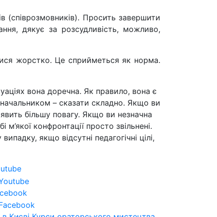
ів (співрозмовників). Просить завершити
ння, дякує за розсудливість, можливо,
стися жорстко. Це сприйметься як норма.
туаціях вона доречна. Як правило, вона є
 начальником – сказати складно. Якщо ви
иявить більшу повагу. Якщо ви незначна
і м’якої конфронтації просто звільнені.
ипадку, якщо відсутні педагогічні цілі,
utube
cebook
 в Києві
Курси ораторського мистецтва