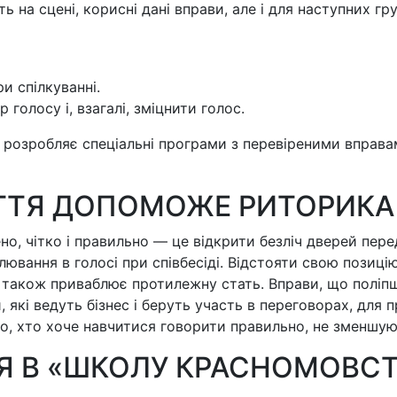
ь на сцені, корисні дані вправи, але і для наступних гру
и спілкуванні.
голосу і, взагалі, зміцнити голос.
розробляє спеціальні програми з перевіреними вправа
ИТТЯ ДОПОМОЖЕ РИТОРИКА
ено, чітко і правильно — це відкрити безліч дверей пе
вання в голосі при співбесіді. Відстояти свою позицію
 також приваблює протилежну стать. Вправи, що поліп
, які ведуть бізнес і беруть участь в переговорах, дл
ого, хто хоче навчитися говорити правильно, не зменшу
Я В «ШКОЛУ КРАСНОМОВСТ