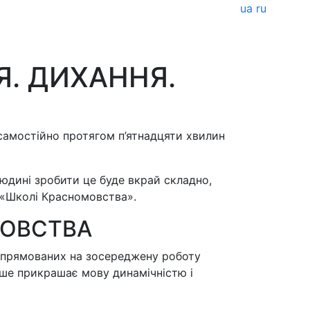
ua
ru
. ДИХАННЯ.
самостійно протягом п’ятнадцяти хвилин
людині зробити це буде вкрай складно,
в «Школі Красномовства».
МОВСТВА
, спрямованих на зосереджену роботу
лише прикрашає мову динамічністю і