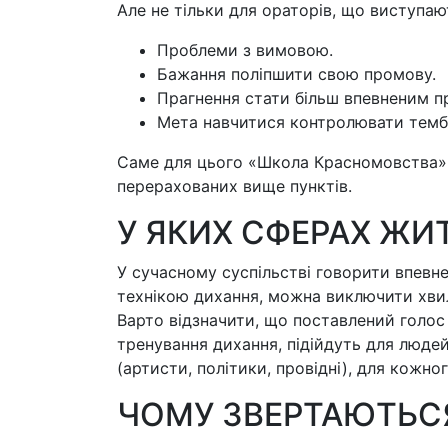
Але не тільки для ораторів, що виступают
Проблеми з вимовою.
Бажання поліпшити свою промову.
Прагнення стати більш впевненим пр
Мета навчитися контролювати тембр 
Саме для цього «Школа Красномовства» 
перерахованих вище пунктів.
У ЯКИХ СФЕРАХ Ж
У сучасному суспільстві говорити впевн
технікою дихання, можна виключити хвилю
Варто відзначити, що поставлений голос
тренування дихання, підійдуть для людей
(артисти, політики, провідні), для кожн
ЧОМУ ЗВЕРТАЮТЬС