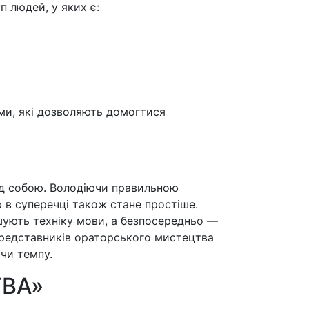
п людей, у яких є:
ми, які дозволяють домогтися
ред собою. Володіючи правильною
 в суперечці також стане простіше.
шують техніку мови, а безпосередньо —
я представників ораторського мистецтва
ючи темпу.
ВА»