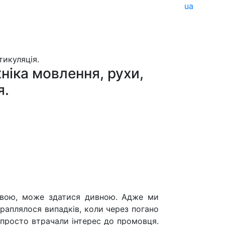
ua
ніка мовлення, рухи,
я.
овою, може здатися дивною. Адже ми
раплялося випадків, коли через погано
 просто втрачали інтерес до промовця.