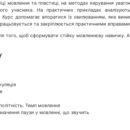
іці мовлення та пластиці, на методах керування уваго
ого учасника. На практичних прикладах аналізуют
. Курс допомагає впоратися із хвилюванням, яке вини
працьовується та закріплюється практичними вправами
для того, щоб сформувати стійку мовленнєву навичку.
у
куляція
я
 політність. Темп мовлення
значення паузи у мовленні, що звучить