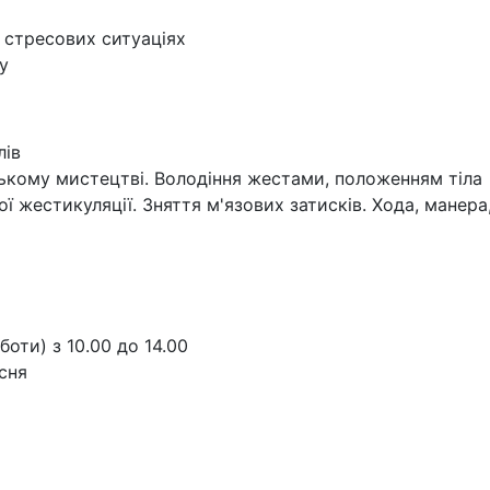
 стресових ситуаціях
у
лів
ському мистецтві. Володіння жестами, положенням тіла
 жестикуляції. Зняття м'язових затисків. Хода, манера
боти) з 10.00 до 14.00
есня