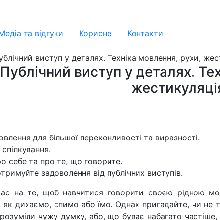
Медіа та відгуки
Корисне
Контакти
Публічний виступ у деталях. Тех
жестикуляці
влення для більшої переконливості та виразності.
 спілкування.
 себе та про те, що говорите.
тримуйте задоволення від публічних виступів.
 час на те, щоб навчитися говорити своєю рідною м
 як дихаємо, спимо або їмо. Однак пригадайте, чи не т
озуміли чужу думку, або, що буває набагато частіше,