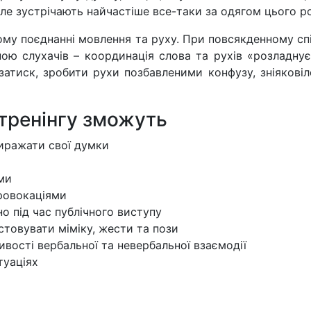
ле зустрічають найчастіше все-таки за одягом цього ро
ому поєднанні мовлення та руху. При повсякденному сп
ою слухачів – координація слова та рухів «розладну
затиск, зробити рухи позбавленими конфузу, зніяковіло
 тренінгу зможуть
виражати свої думки
ми
ровокаціями
о під час публічного виступу
товувати міміку, жести та пози
ивості вербальної та невербальної взаємодії
туаціях